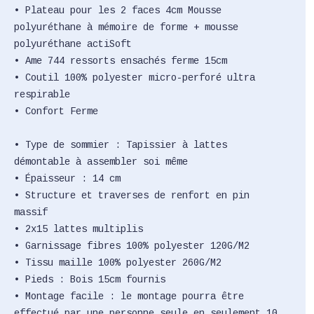
• Plateau pour les 2 faces 4cm Mousse
polyuréthane à mémoire de forme + mousse
polyuréthane actiSoft
• Ame 744 ressorts ensachés ferme 15cm
• Coutil 100% polyester micro-perforé ultra
respirable
• Confort Ferme
• Type de sommier : Tapissier à lattes
démontable à assembler soi même
• Épaisseur : 14 cm
• Structure et traverses de renfort en pin
massif
• 2x15 lattes multiplis
• Garnissage fibres 100% polyester 120G/M2
• Tissu maille 100% polyester 260G/M2
• Pieds : Bois 15cm fournis
• Montage facile : le montage pourra être
effectué par une personne seule en seulement 10