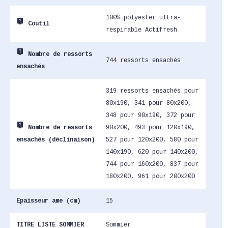
100% polyester ultra-
live_help
Coutil
respirable Actifresh
live_help
Nombre de ressorts
744 ressorts ensachés
ensachés
319 ressorts ensachés pour
80x190, 341 pour 80x200,
348 pour 90x190, 372 pour
live_help
90x200, 493 pour 120x190,
Nombre de ressorts
527 pour 120x200, 580 pour
ensachés (déclinaison)
140x190, 620 pour 140x200,
744 pour 160x200, 837 pour
180x200, 961 pour 200x200
Epaisseur ame (cm)
15
TITRE LISTE SOMMIER
Sommier