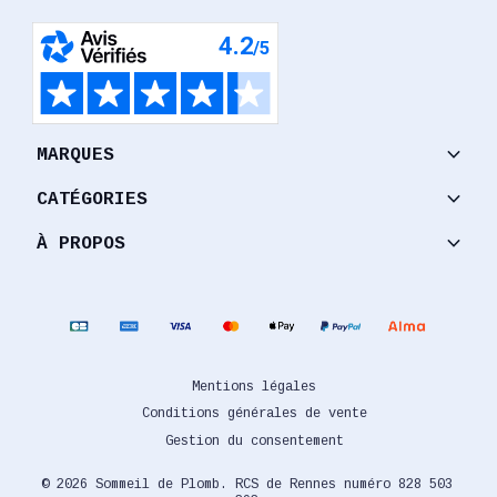
keyboard_arrow_down
MARQUES
keyboard_arrow_down
CATÉGORIES
keyboard_arrow_down
À PROPOS
Mentions légales
Conditions générales de vente
Gestion du consentement
© 2026 Sommeil de Plomb. RCS de Rennes numéro 828 503