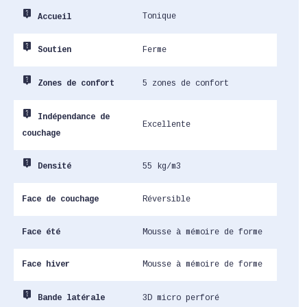
live_help
Tonique
Accueil
live_help
Ferme
Soutien
live_help
5 zones de confort
Zones de confort
live_help
Indépendance de
Excellente
couchage
live_help
55 kg/m3
Densité
Face de couchage
Réversible
Face été
Mousse à mémoire de forme
Face hiver
Mousse à mémoire de forme
live_help
3D micro perforé
Bande latérale