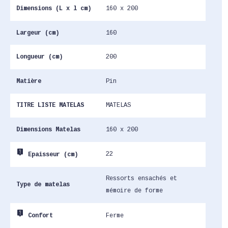
Dimensions (L x l cm)
160 x 200
Largeur (cm)
160
Longueur (cm)
200
Matière
Pin
TITRE LISTE MATELAS
MATELAS
Dimensions Matelas
160 x 200
live_help
22
Epaisseur (cm)
Ressorts ensachés et
Type de matelas
mémoire de forme
live_help
Ferme
Confort