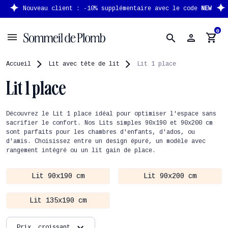
Nouveau client : -10% supplémentaire avec le code
NEW
0
person
shopping_cart
search
Accueil
Lit avec tête de lit
Lit 1 place
Lit 1 place
Découvrez le Lit 1 place idéal pour optimiser l'espace sans
sacrifier le confort. Nos Lits simples 90x190 et 90x200 cm
sont parfaits pour les chambres d'enfants, d'ados, ou
d'amis. Choisissez entre un design épuré, un modèle avec
rangement intégré ou un lit gain de place.
Lit 90x190 cm
Lit 90x200 cm
Lit 135x190 cm
expand_more
Prix, croissant