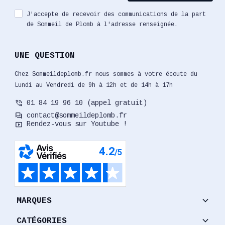
J'accepte de recevoir des communications de la part
de Sommeil de Plomb à l'adresse renseignée.
UNE QUESTION
Chez Sommeildeplomb.fr nous sommes à votre écoute du
Lundi au Vendredi de 9h à 12h et de 14h à 17h
phone_in_talk
01 84 19 96 10 (appel gratuit)
forum
contact@sommeildeplomb.fr
smart_display
Rendez-vous sur Youtube !
keyboard_arrow_down
MARQUES
keyboard_arrow_down
CATÉGORIES