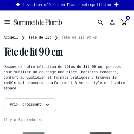
en France métropolitaine
Nouveau client : -10% s
0
person
shopping_cart
search
Accueil
Tête de lit
Tête de lit 90 cm
Tête de lit 90 cm
Découvrez notre sélection de
têtes de lit 90 cm
, pensées
pour sublimer un couchage une place. Matières tendance,
confort au quotidien et formats pratiques : trouvez le
modèle qui s’accorde parfaitement à votre style et à votre
espace.
expand_more
Prix, croissant
Il y a 54 produits.