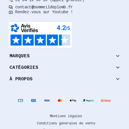
phone_in_talk
01 84 19 96 10 (appel gratuit)
forum
contact@sommeildeplomb.fr
smart_display
Rendez-vous sur Youtube !
keyboard_arrow_down
MARQUES
keyboard_arrow_down
CATÉGORIES
keyboard_arrow_down
À PROPOS
Mentions légales
Conditions générales de vente