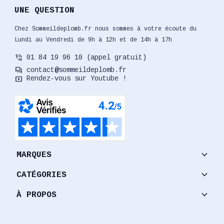
UNE QUESTION
Chez Sommeildeplomb.fr nous sommes à votre écoute du
Lundi au Vendredi de 9h à 12h et de 14h à 17h
phone_in_talk
01 84 19 96 10 (appel gratuit)
forum
contact@sommeildeplomb.fr
smart_display
Rendez-vous sur Youtube !
keyboard_arrow_down
MARQUES
keyboard_arrow_down
CATÉGORIES
keyboard_arrow_down
À PROPOS