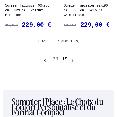
Sommier Tapissier 90x200
Sommier Tapissier 90x190
cm - H29 cm - Velours -
cm - H29 cm - Velours -
Bleu océan
Gris bleuté
229,00 €
229,00 €
389,00 €
369,00 €
1-12 sur 175 produit(s)
1
2
3
…
15


Sommier 1 Place : Le Choix du
Confort Personnalisé et du
Format Compact