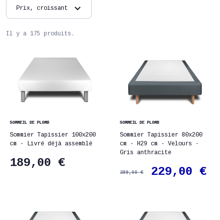
expand_more
Prix, croissant
Il y a 175 produits.
SOMMEIL DE PLOMB
SOMMEIL DE PLOMB
Sommier Tapissier 100x200
Sommier Tapissier 80x200
cm - Livré déjà assemblé
cm - H29 cm - Velours -
Gris anthracite
189,00 €
229,00 €
389,00 €