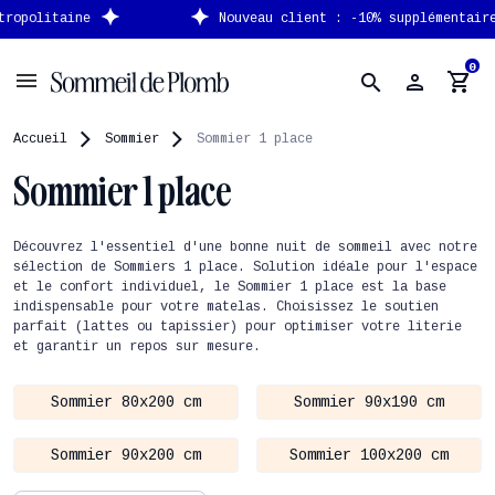
Nouveau client : -10% supplémentaire avec le code
NEW
0
person
shopping_cart
search
Accueil
Sommier
Sommier 1 place
Sommier 1 place
Découvrez l'essentiel d'une bonne nuit de sommeil avec notre
sélection de Sommiers 1 place. Solution idéale pour l'espace
et le confort individuel, le Sommier 1 place est la base
indispensable pour votre matelas. Choisissez le soutien
parfait (lattes ou tapissier) pour optimiser votre literie
et garantir un repos sur mesure.
Sommier 80x200 cm
Sommier 90x190 cm
Sommier 90x200 cm
Sommier 100x200 cm