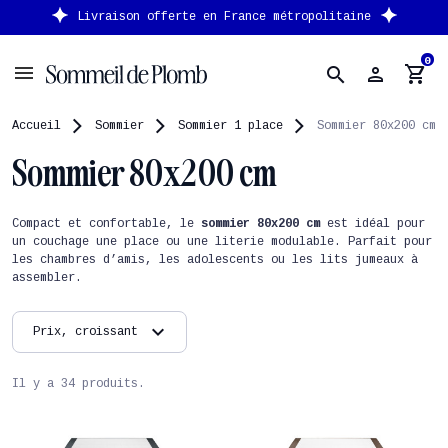
en France métropolitaine
Nouveau client : -10% s
0
person
shopping_cart
search
Accueil
Sommier
Sommier 1 place
Sommier 80x200 cm
Sommier 80x200 cm
Compact et confortable, le
sommier 80x200 cm
est idéal pour
un couchage une place ou une literie modulable. Parfait pour
les chambres d’amis, les adolescents ou les lits jumeaux à
assembler.
expand_more
Prix, croissant
Il y a 34 produits.