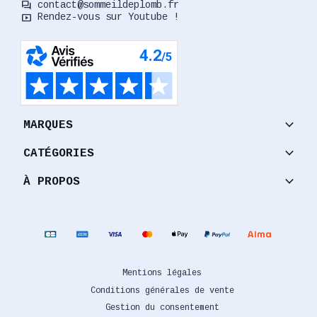
forum
contact@sommeildeplomb.fr
smart_display
Rendez-vous sur Youtube !
keyboard_arrow_down
MARQUES
keyboard_arrow_down
CATÉGORIES
keyboard_arrow_down
À PROPOS
Mentions légales
Conditions générales de vente
Gestion du consentement