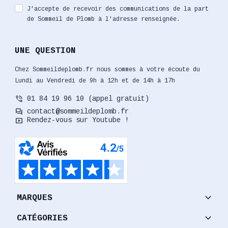
J'accepte de recevoir des communications de la part
de Sommeil de Plomb à l'adresse renseignée.
UNE QUESTION
Chez Sommeildeplomb.fr nous sommes à votre écoute du
Lundi au Vendredi de 9h à 12h et de 14h à 17h
phone_in_talk
01 84 19 96 10 (appel gratuit)
forum
contact@sommeildeplomb.fr
smart_display
Rendez-vous sur Youtube !
keyboard_arrow_down
MARQUES
keyboard_arrow_down
CATÉGORIES