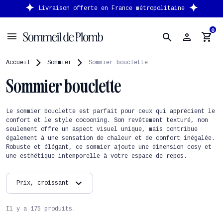
ferte
en France métropolitaine
Nouveau client : 
0
person
shopping_cart
search
Accueil
Sommier
Sommier bouclette
Sommier bouclette
Le sommier bouclette est parfait pour ceux qui apprécient le
confort et le style cocooning. Son revêtement texturé, non
seulement offre un aspect visuel unique, mais contribue
également à une sensation de chaleur et de confort inégalée.
Robuste et élégant, ce sommier ajoute une dimension cosy et
une esthétique intemporelle à votre espace de repos.
expand_more
Prix, croissant
Il y a 175 produits.