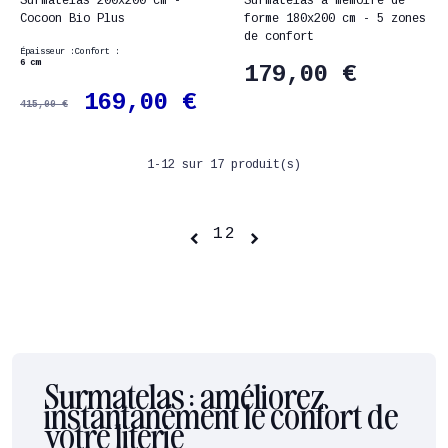
Surmatelas 200x200 cm -
Surmatelas à mémoire de
Cocoon Bio Plus
forme 180x200 cm - 5 zones
de confort
Épaisseur :
Confort :
6 cm
179,00 €
169,00 €
415,00 €
1-12 sur 17 produit(s)
1
2


Surmatelas : améliorez
instantanément le confort de
votre literie