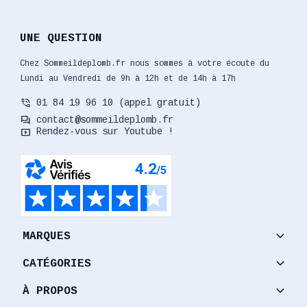
UNE QUESTION
Chez Sommeildeplomb.fr nous sommes à votre écoute du
Lundi au Vendredi de 9h à 12h et de 14h à 17h
phone_in_talk
01 84 19 96 10 (appel gratuit)
forum
contact@sommeildeplomb.fr
smart_display
Rendez-vous sur Youtube !
keyboard_arrow_down
MARQUES
keyboard_arrow_down
CATÉGORIES
keyboard_arrow_down
À PROPOS