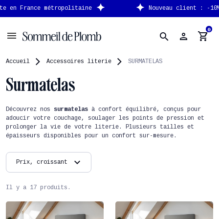
Nouveau client : -10% supplémentaire avec le code
NEW
0
person
shopping_cart
search
Accueil
Accessoires literie
SURMATELAS
Surmatelas
Découvrez nos
surmatelas
à confort équilibré, conçus pour
adoucir votre couchage, soulager les points de pression et
prolonger la vie de votre literie. Plusieurs tailles et
épaisseurs disponibles pour un confort sur-mesure.
expand_more
Prix, croissant
Il y a 17 produits.