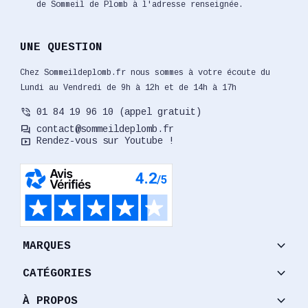
de Sommeil de Plomb à l'adresse renseignée.
UNE QUESTION
Chez Sommeildeplomb.fr nous sommes à votre écoute du
Lundi au Vendredi de 9h à 12h et de 14h à 17h
phone_in_talk
01 84 19 96 10 (appel gratuit)
forum
contact@sommeildeplomb.fr
smart_display
Rendez-vous sur Youtube !
keyboard_arrow_down
MARQUES
keyboard_arrow_down
CATÉGORIES
keyboard_arrow_down
À PROPOS