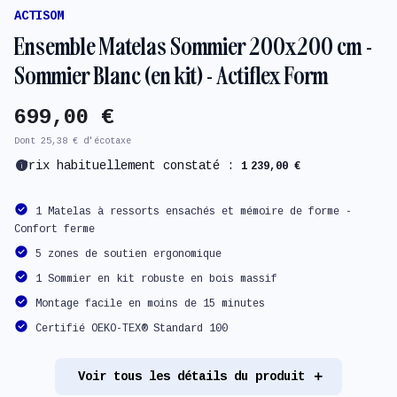
ACTISOM
Ensemble Matelas Sommier 200x200 cm -
Sommier Blanc (en kit) - Actiflex Form
699,00 €
Dont 25,38 € d'écotaxe
info
Prix habituellement constaté :
1 239,00 €
1 Matelas à ressorts ensachés et mémoire de forme -
Confort ferme
5 zones de soutien ergonomique
1 Sommier en kit robuste en bois massif
Montage facile en moins de 15 minutes
Certifié OEKO-TEX® Standard 100
Voir tous les détails du produit