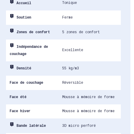
live_help
Tonique
Accueil
live_help
Ferme
Soutien
live_help
5 zones de confort
Zones de confort
live_help
Indépendance de
Excellente
couchage
live_help
55 kg/m3
Densité
Face de couchage
Réversible
Face été
Mousse à mémoire de forme
Face hiver
Mousse à mémoire de forme
live_help
3D micro perforé
Bande latérale