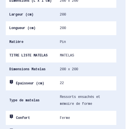
Dimensions (L x l cm)
200 x 200
Largeur (cm)
200
Longueur (cm)
200
Matière
Pin
TITRE LISTE MATELAS
MATELAS
Dimensions Matelas
200 x 200
live_help
22
Epaisseur (cm)
Ressorts ensachés et
Type de matelas
mémoire de forme
live_help
Ferme
Confort