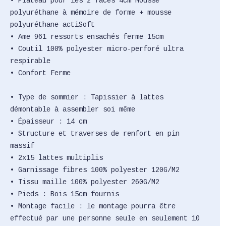
• Plateau pour les 2 faces 4cm Mousse
polyuréthane à mémoire de forme + mousse
polyuréthane actiSoft
• Ame 961 ressorts ensachés ferme 15cm
• Coutil 100% polyester micro-perforé ultra
respirable
• Confort Ferme
• Type de sommier : Tapissier à lattes
démontable à assembler soi même
• Épaisseur : 14 cm
• Structure et traverses de renfort en pin
massif
• 2x15 lattes multiplis
• Garnissage fibres 100% polyester 120G/M2
• Tissu maille 100% polyester 260G/M2
• Pieds : Bois 15cm fournis
• Montage facile : le montage pourra être
effectué par une personne seule en seulement 10