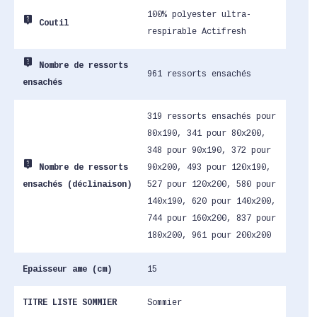
100% polyester ultra-
live_help
Coutil
respirable Actifresh
live_help
Nombre de ressorts
961 ressorts ensachés
ensachés
319 ressorts ensachés pour
80x190, 341 pour 80x200,
348 pour 90x190, 372 pour
live_help
90x200, 493 pour 120x190,
Nombre de ressorts
527 pour 120x200, 580 pour
ensachés (déclinaison)
140x190, 620 pour 140x200,
744 pour 160x200, 837 pour
180x200, 961 pour 200x200
Epaisseur ame (cm)
15
TITRE LISTE SOMMIER
Sommier