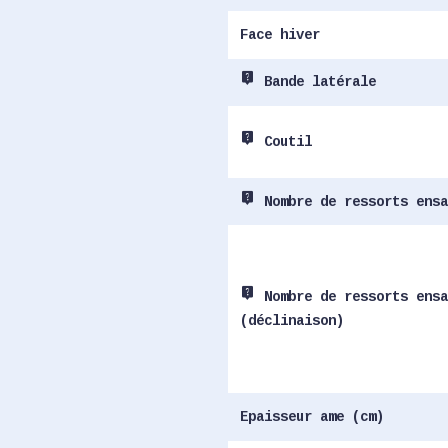
Face hiver
live_help
Bande latérale
live_help
Coutil
live_help
Nombre de ressorts ensa
live_help
Nombre de ressorts ensa
(déclinaison)
Epaisseur ame (cm)