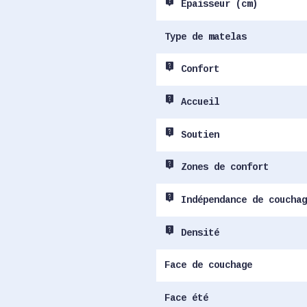
live_help
Epaisseur (cm)
Type de matelas
live_help
Confort
live_help
Accueil
live_help
Soutien
live_help
Zones de confort
live_help
Indépendance de couchag
live_help
Densité
Face de couchage
Face été