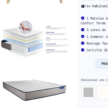
info
Prix habitue
1 Matelas à
Confort ferme
5 zones de 
1 Sommier e
Montage fac
Certifié OE
Voi
Choisissez une 