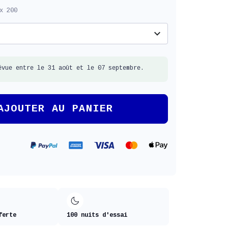
x 200
expand_more
évue entre le 31 août et le 07 septembre.
AJOUTER AU PANIER
ferte
100 nuits d'essai