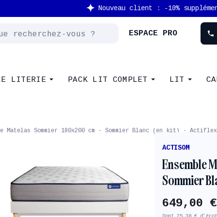
Nouveau client : -10% supplémentaire avec le code
NEW
ESPACE PRO
phone
LE LITERIE
PACK LIT COMPLET
LIT
CA
e Matelas Sommier 180x200 cm - Sommier Blanc (en kit) - Actiflex
ACTISOM
Ensemble M
Sommier Blan
649,00 €
Dont 25,38 € d'éco