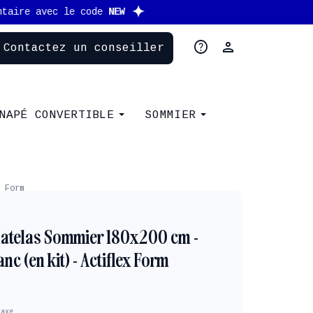
help
person
Contactez un conseiller
NAPÉ CONVERTIBLE
SOMMIER
 Form
atelas Sommier 180x200 cm -
c (en kit) - Actiflex Form
taxe