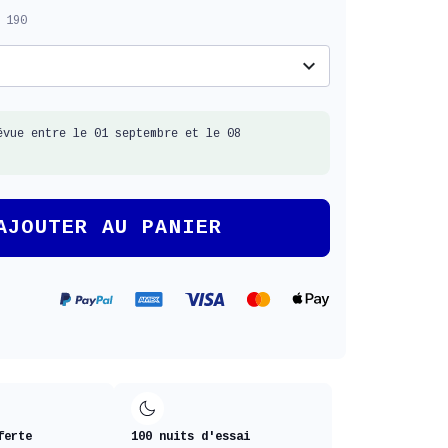
 190
expand_more
évue entre le 01 septembre et le 08
AJOUTER AU PANIER
ferte
100 nuits d'essai