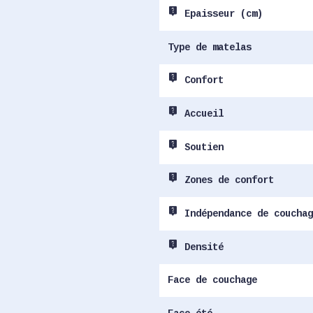
live_help
Epaisseur (cm)
Type de matelas
live_help
Confort
live_help
Accueil
live_help
Soutien
live_help
Zones de confort
live_help
Indépendance de couchag
live_help
Densité
Face de couchage