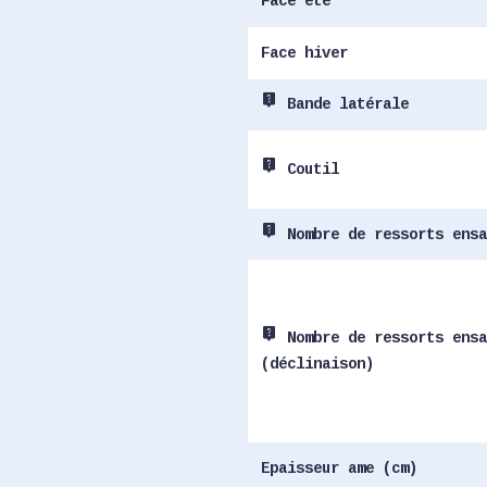
Face été
Face hiver
live_help
Bande latérale
live_help
Coutil
live_help
Nombre de ressorts ensa
live_help
Nombre de ressorts ensa
(déclinaison)
Epaisseur ame (cm)