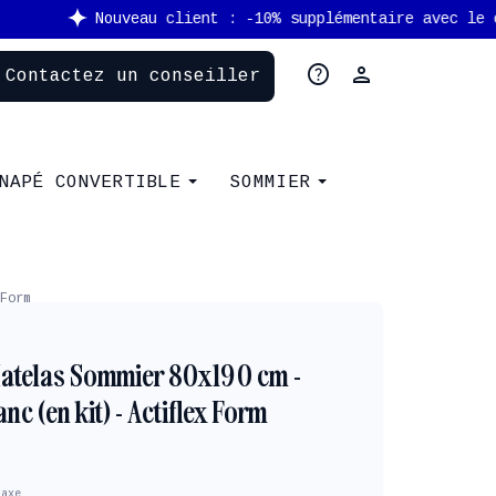
help
person
Contactez un conseiller
NAPÉ CONVERTIBLE
SOMMIER
Form
atelas Sommier 80x190 cm -
c (en kit) - Actiflex Form
taxe