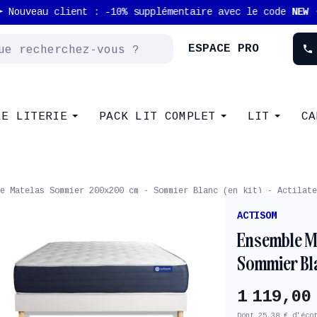
Nouveau client : -10% supplémentaire avec le code
NEW
ESPACE PRO
phone
LE LITERIE
PACK LIT COMPLET
LIT
CA
e Matelas Sommier 200x200 cm - Sommier Blanc (en kit) - Actilate
ACTISOM
Ensemble M
Sommier Blan
1 119,00
Dont 25,38 € d'éco