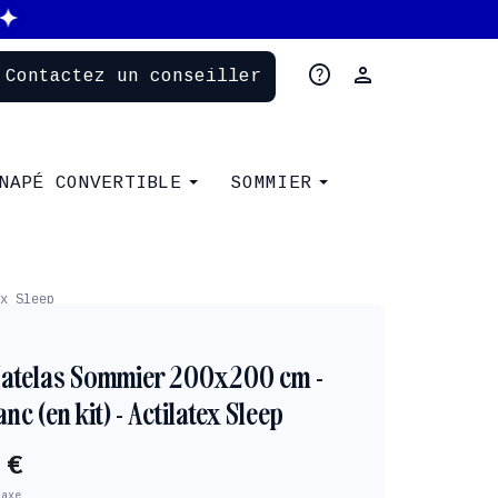
help
person
Contactez un conseiller
NAPÉ CONVERTIBLE
SOMMIER
x Sleep
atelas Sommier 200x200 cm -
c (en kit) - Actilatex Sleep
 €
taxe