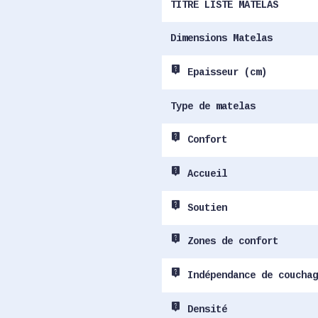
TITRE LISTE MATELAS
Dimensions Matelas
live_help
Epaisseur (cm)
Type de matelas
live_help
Confort
live_help
Accueil
live_help
Soutien
live_help
Zones de confort
live_help
Indépendance de couchag
live_help
Densité