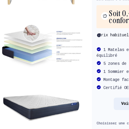
Soit 0
confor
info
Prix habitue
1 Matelas e
équilibré
5 zones de 
1 Sommier e
Montage fac
Certifié OE
Voi
Choisissez une 