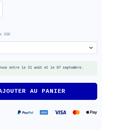
x 200
expand_more
évue entre le 31 août et le 07 septembre.
AJOUTER AU PANIER