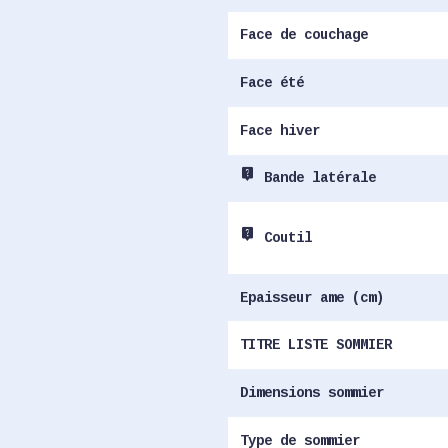
Face de couchage
Face été
Face hiver
live_help
Bande latérale
live_help
Coutil
Epaisseur ame (cm)
TITRE LISTE SOMMIER
Dimensions sommier
Type de sommier