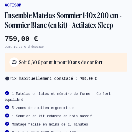
ACTISOM
Ensemble Matelas Sommier 140x200 cm -
Sommier Blanc (en kit) - Actilatex Sleep
759,00 €
Dont 19,72 € d'écotaxe
Soit 0,30 € par nuit pour 10 ans de confort.
info
Prix habituellement constaté :
759,00 €
1 Matelas en latex et mémoire de forme - Confort
équilibré
5 zones de soutien ergonomique
1 Sommier en kit robuste en bois massif
Montage facile en moins de 15 minutes