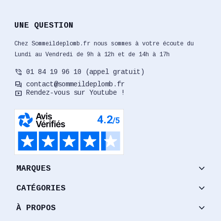
UNE QUESTION
Chez Sommeildeplomb.fr nous sommes à votre écoute du
Lundi au Vendredi de 9h à 12h et de 14h à 17h
phone_in_talk
01 84 19 96 10 (appel gratuit)
forum
contact@sommeildeplomb.fr
smart_display
Rendez-vous sur Youtube !
keyboard_arrow_down
MARQUES
keyboard_arrow_down
CATÉGORIES
keyboard_arrow_down
À PROPOS