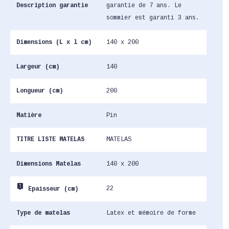
Description garantie
garantie de 7 ans. Le
sommier est garanti 3 ans.
Dimensions (L x l cm)
140 x 200
Largeur (cm)
140
Longueur (cm)
200
Matière
Pin
TITRE LISTE MATELAS
MATELAS
Dimensions Matelas
140 x 200
live_help
22
Epaisseur (cm)
Type de matelas
Latex et mémoire de forme