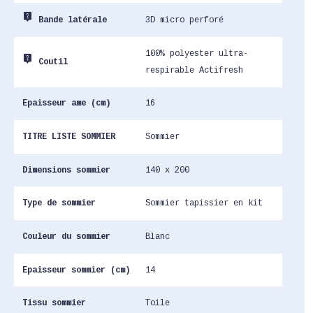
live_help
3D micro perforé
Bande latérale
100% polyester ultra-
live_help
Coutil
respirable Actifresh
Epaisseur ame (cm)
16
TITRE LISTE SOMMIER
Sommier
Dimensions sommier
140 x 200
Type de sommier
Sommier tapissier en kit
Couleur du sommier
Blanc
Epaisseur sommier (cm)
14
Tissu sommier
Toile