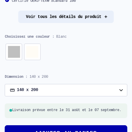
Certifié OEKO-TEX® Standard 100
Voir tous les détails du produit
Choisissez une couleur :
Blanc
Dimension :
140 x 200
expand_more
140 x 200
Livraison prévue entre le 31 août et le 07 septembre.