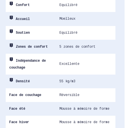
live_help
Equilibré
Confort
live_help
Moelleux
Accueil
live_help
Equilibré
Soutien
live_help
5 zones de confort
Zones de confort
live_help
Indépendance de
Excellente
couchage
live_help
55 kg/m3
Densité
Face de couchage
Réversible
Face été
Mousse à mémoire de forme
Face hiver
Mousse à mémoire de forme