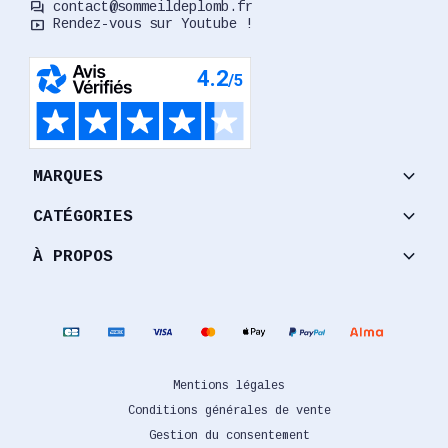
forum
contact@sommeildeplomb.fr
smart_display
Rendez-vous sur Youtube !
keyboard_arrow_down
MARQUES
keyboard_arrow_down
CATÉGORIES
keyboard_arrow_down
À PROPOS
Mentions légales
Conditions générales de vente
Gestion du consentement