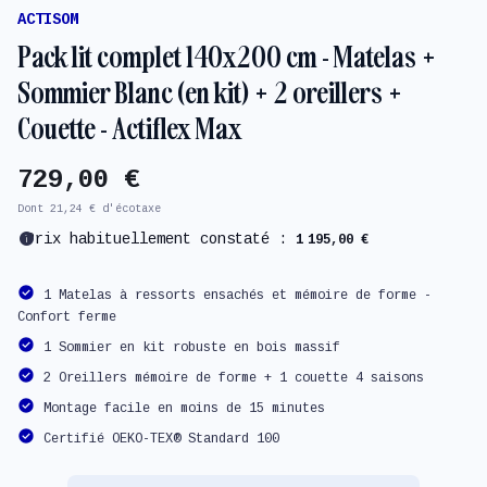
ACTISOM
Pack lit complet 140x200 cm - Matelas +
Sommier Blanc (en kit) + 2 oreillers +
Couette - Actiflex Max
729,00 €
Dont 21,24 € d'écotaxe
info
Prix habituellement constaté :
1 195,00 €
1 Matelas à ressorts ensachés et mémoire de forme -
Confort ferme
1 Sommier en kit robuste en bois massif
2 Oreillers mémoire de forme + 1 couette 4 saisons
Montage facile en moins de 15 minutes
Certifié OEKO-TEX® Standard 100