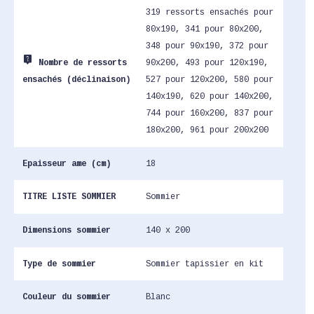
319 ressorts ensachés pour
80x190, 341 pour 80x200,
348 pour 90x190, 372 pour
live_help
90x200, 493 pour 120x190,
Nombre de ressorts
527 pour 120x200, 580 pour
ensachés (déclinaison)
140x190, 620 pour 140x200,
744 pour 160x200, 837 pour
180x200, 961 pour 200x200
Epaisseur ame (cm)
18
TITRE LISTE SOMMIER
Sommier
Dimensions sommier
140 x 200
Type de sommier
Sommier tapissier en kit
Couleur du sommier
Blanc