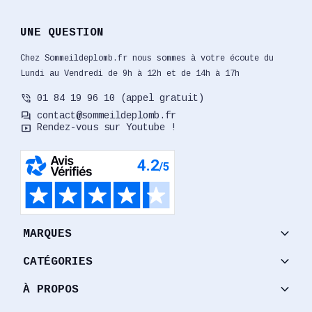
UNE QUESTION
Chez Sommeildeplomb.fr nous sommes à votre écoute du
Lundi au Vendredi de 9h à 12h et de 14h à 17h
phone_in_talk
01 84 19 96 10 (appel gratuit)
forum
contact@sommeildeplomb.fr
smart_display
Rendez-vous sur Youtube !
keyboard_arrow_down
MARQUES
keyboard_arrow_down
CATÉGORIES
keyboard_arrow_down
À PROPOS