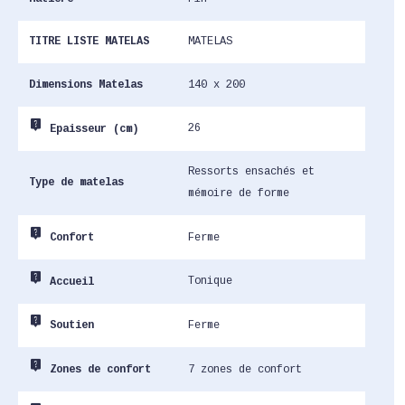
TITRE LISTE MATELAS
MATELAS
Dimensions Matelas
140 x 200
live_help
26
Epaisseur (cm)
Ressorts ensachés et
Type de matelas
mémoire de forme
live_help
Ferme
Confort
live_help
Tonique
Accueil
live_help
Ferme
Soutien
live_help
7 zones de confort
Zones de confort