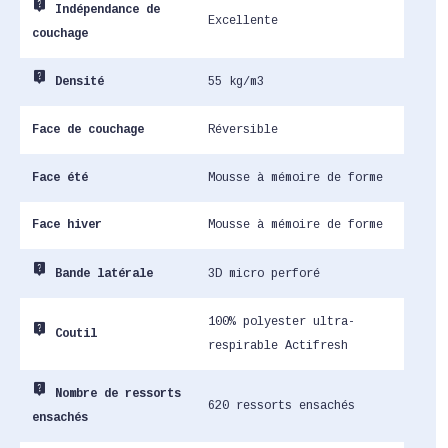
live_help
Indépendance de
Excellente
couchage
live_help
55 kg/m3
Densité
Face de couchage
Réversible
Face été
Mousse à mémoire de forme
Face hiver
Mousse à mémoire de forme
live_help
3D micro perforé
Bande latérale
100% polyester ultra-
live_help
Coutil
respirable Actifresh
live_help
Nombre de ressorts
620 ressorts ensachés
ensachés