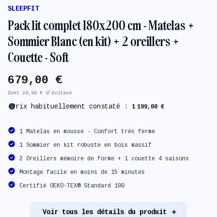
SLEEPFIT
Pack lit complet 180x200 cm - Matelas +
Sommier Blanc (en kit) + 2 oreillers +
Couette - Soft
679,00 €
Dont 26,90 € d'écotaxe
info
Prix habituellement constaté :
1 199,00 €
1 Matelas en mousse - Confort très ferme
1 Sommier en kit robuste en bois massif
2 Oreillers mémoire de forme + 1 couette 4 saisons
Montage facile en moins de 15 minutes
Certifié OEKO-TEX® Standard 100
Voir tous les détails du produit