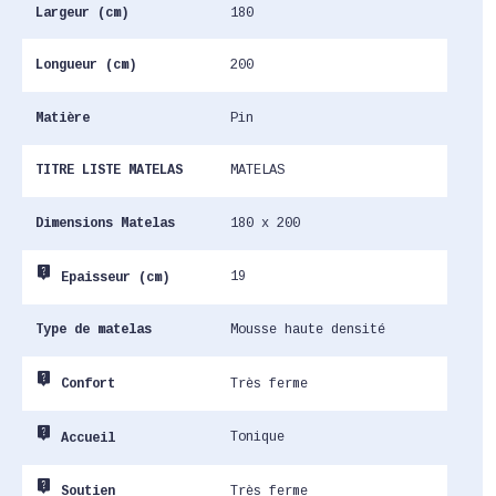
Largeur (cm)
180
Longueur (cm)
200
Matière
Pin
TITRE LISTE MATELAS
MATELAS
Dimensions Matelas
180 x 200
live_help
19
Epaisseur (cm)
Type de matelas
Mousse haute densité
live_help
Très ferme
Confort
live_help
Tonique
Accueil
live_help
Très ferme
Soutien