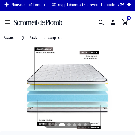
Nouveau client : -10% supplémentaire avec le code
NEW
0
person
shopping_cart
search
Accueil
Pack lit complet