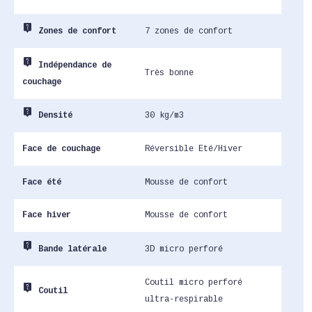
live_help
7 zones de confort
Zones de confort
live_help
Indépendance de
Très bonne
couchage
live_help
30 kg/m3
Densité
Face de couchage
Réversible Eté/Hiver
Face été
Mousse de confort
Face hiver
Mousse de confort
live_help
3D micro perforé
Bande latérale
Coutil micro perforé
live_help
Coutil
ultra-respirable