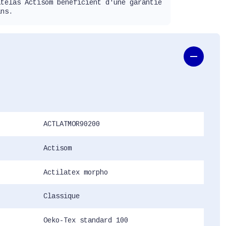
atelas Actisom bénéficient d'une garantie
ans.
ACTLATMOR90200
Actisom
Actilatex morpho
Classique
Oeko-Tex standard 100