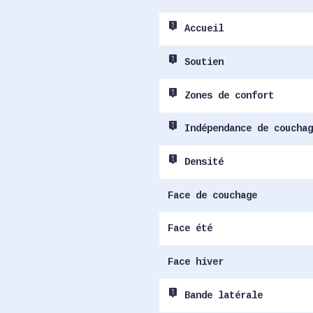
live_help
Accueil
live_help
Soutien
live_help
Zones de confort
live_help
Indépendance de couchag
live_help
Densité
Face de couchage
Face été
Face hiver
live_help
Bande latérale