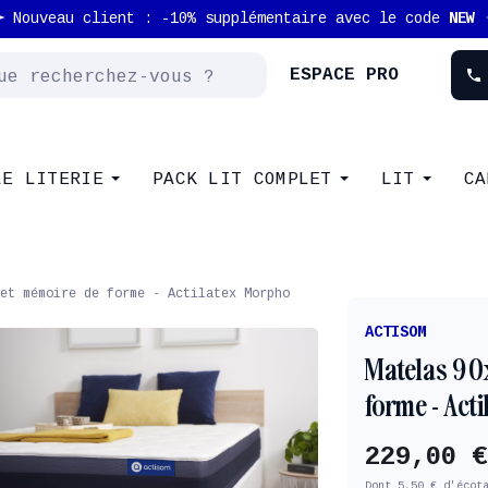
Nouveau client : -10% supplémentaire avec le code
NEW
ESPACE PRO
phone
LE LITERIE
PACK LIT COMPLET
LIT
CA
et mémoire de forme - Actilatex Morpho
ACTISOM
Matelas 90
forme - Act
229,00 €
Dont 5,50 € d'écot