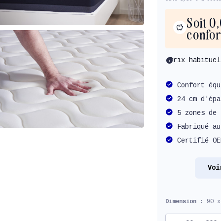
Soit 0
confor
info
Prix habitue
Confort équ
24 cm d'épa
5 zones de 
Fabriqué au
Certifié OE
Voi
Dimension :
90 x