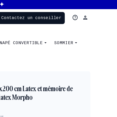
help
person
Contactez un conseiller
NAPÉ CONVERTIBLE
SOMMIER
x200 cm Latex et mémoire de
ilatex Morpho
axe