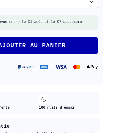
expand_more
évue entre le 31 août et le 07 septembre.
AJOUTER AU PANIER
ferte
100 nuits d'essai
ntie