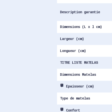
Description garantie
Dimensions (L x l cm)
Largeur (cm)
Longueur (cm)
TITRE LISTE MATELAS
Dimensions Matelas
live_help
Epaisseur (cm)
Type de matelas
live_help
Confort