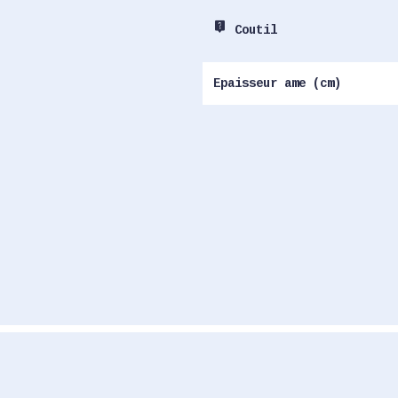
live_help
Coutil
Epaisseur ame (cm)