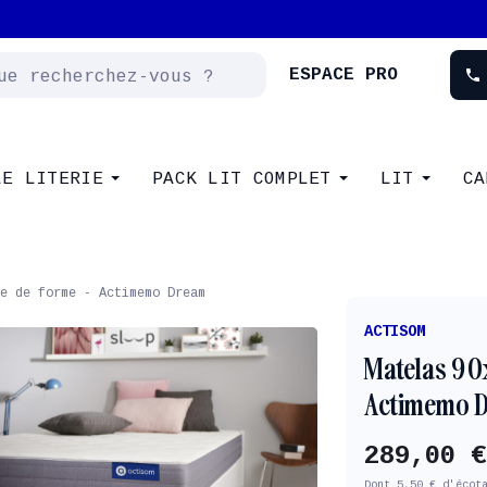
Nouveau client : -10% supplémentaire avec le code
NEW
ESPACE PRO
phone
LE LITERIE
PACK LIT COMPLET
LIT
CA
e de forme - Actimemo Dream
ACTISOM
Matelas 90
Actimemo 
289,00 €
Dont 5,50 € d'écot