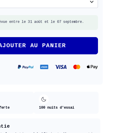
expand_more
évue entre le 31 août et le 07 septembre.
AJOUTER AU PANIER
ferte
100 nuits d'essai
ntie