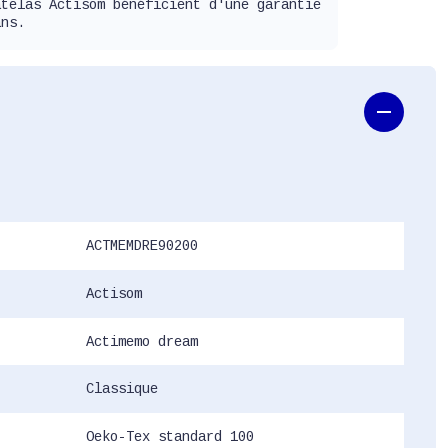
atelas Actisom bénéficient d'une garantie
ans.
ACTMEMDRE90200
Actisom
Actimemo dream
Classique
Oeko-Tex standard 100