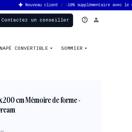
help
person
Contactez un conseiller
NAPÉ CONVERTIBLE
SOMMIER
x200 cm Mémoire de forme -
Dream
axe