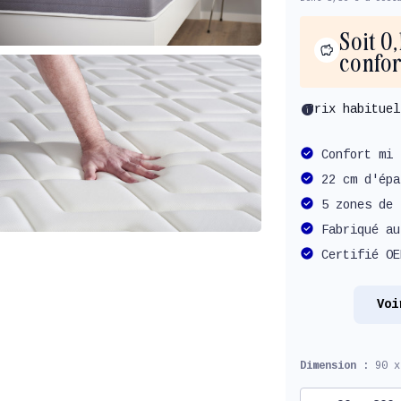
Soit 0
confor
info
Prix habitue
Confort mi 
22 cm d'épa
5 zones de 
Fabriqué au
Certifié OE
Voi
Dimension :
90 x