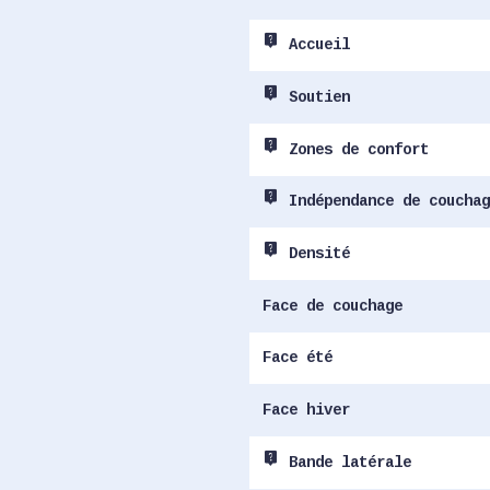
live_help
Accueil
live_help
Soutien
live_help
Zones de confort
live_help
Indépendance de couchag
live_help
Densité
Face de couchage
Face été
Face hiver
live_help
Bande latérale