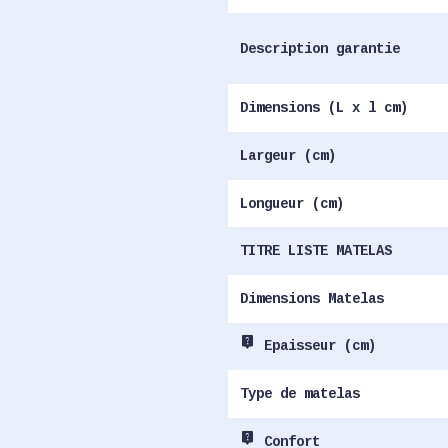
Description garantie
Dimensions (L x l cm)
Largeur (cm)
Longueur (cm)
TITRE LISTE MATELAS
Dimensions Matelas
live_help
Epaisseur (cm)
Type de matelas
live_help
Confort