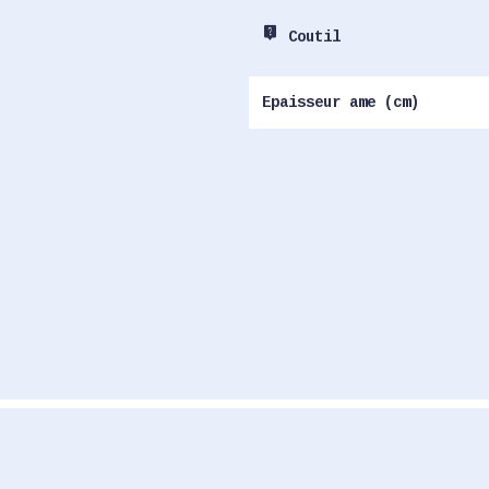
live_help
Coutil
Epaisseur ame (cm)