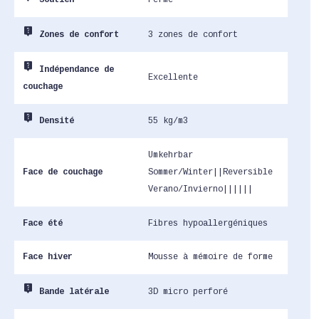
Soutien
live_help
3 zones de confort
Zones de confort
live_help
Indépendance de
Excellente
couchage
live_help
55 kg/m3
Densité
Umkehrbar
Face de couchage
Sommer/Winter||Reversible
Verano/Invierno||||||
Face été
Fibres hypoallergéniques
Face hiver
Mousse à mémoire de forme
live_help
3D micro perforé
Bande latérale