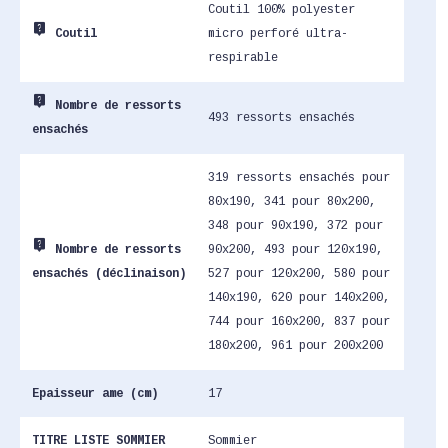
Coutil 100% polyester
live_help
micro perforé ultra-
Coutil
respirable
live_help
Nombre de ressorts
493 ressorts ensachés
ensachés
319 ressorts ensachés pour
80x190, 341 pour 80x200,
348 pour 90x190, 372 pour
live_help
90x200, 493 pour 120x190,
Nombre de ressorts
527 pour 120x200, 580 pour
ensachés (déclinaison)
140x190, 620 pour 140x200,
744 pour 160x200, 837 pour
180x200, 961 pour 200x200
Epaisseur ame (cm)
17
TITRE LISTE SOMMIER
Sommier