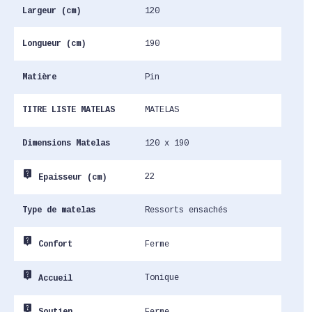
Largeur (cm)
120
Longueur (cm)
190
Matière
Pin
TITRE LISTE MATELAS
MATELAS
Dimensions Matelas
120 x 190
live_help
22
Epaisseur (cm)
Type de matelas
Ressorts ensachés
live_help
Ferme
Confort
live_help
Tonique
Accueil
live_help
Ferme