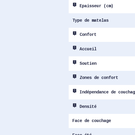
live_help
Epaisseur (cm)
Type de matelas
live_help
Confort
live_help
Accueil
live_help
Soutien
live_help
Zones de confort
live_help
Indépendance de couchag
live_help
Densité
Face de couchage