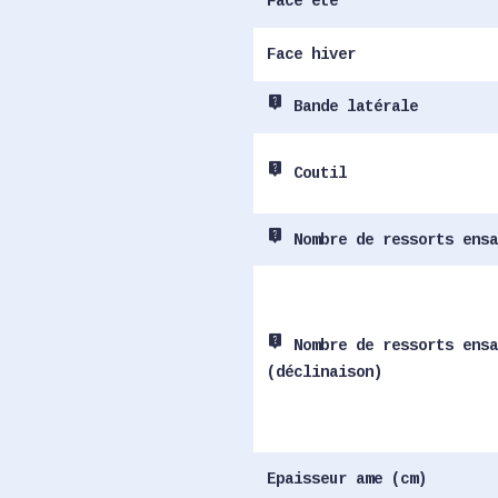
Face été
Face hiver
live_help
Bande latérale
live_help
Coutil
live_help
Nombre de ressorts ensa
live_help
Nombre de ressorts ensa
(déclinaison)
Epaisseur ame (cm)