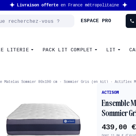
Nouveau client : -10% supplémentaire avec le code
NEW
ESPACE PRO
phone
LE LITERIE
PACK LIT COMPLET
LIT
CA
e Matelas Sommier 80x190 cm - Sommier Gris (en kit) - Actiflex M
ACTISOM
Ensemble M
Sommier Gri
439,00 €
Dont 11,84 € d'éco