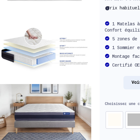
info
Prix habitue
1 Matelas à
Confort équili
5 zones de 
1 Sommier e
Montage fac
Certifié OE
Voi
Choisissez une 