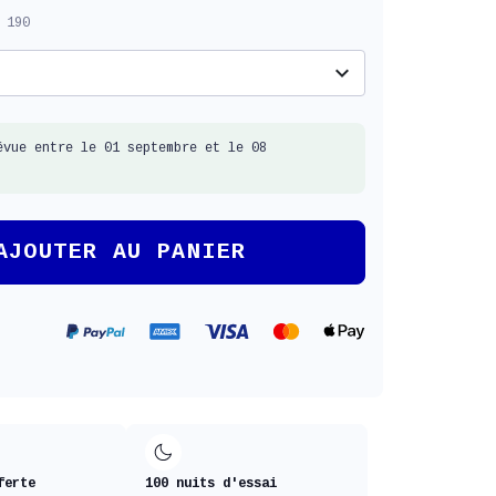
 190
expand_more
évue entre le 01 septembre et le 08
AJOUTER AU PANIER
ferte
100 nuits d'essai