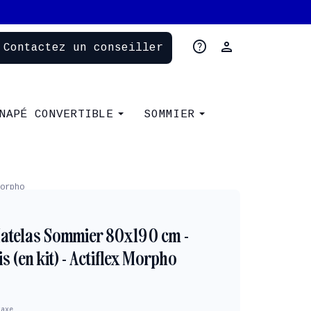
help
person
Contactez un conseiller
NAPÉ CONVERTIBLE
SOMMIER
orpho
atelas Sommier 80x190 cm -
s (en kit) - Actiflex Morpho
taxe