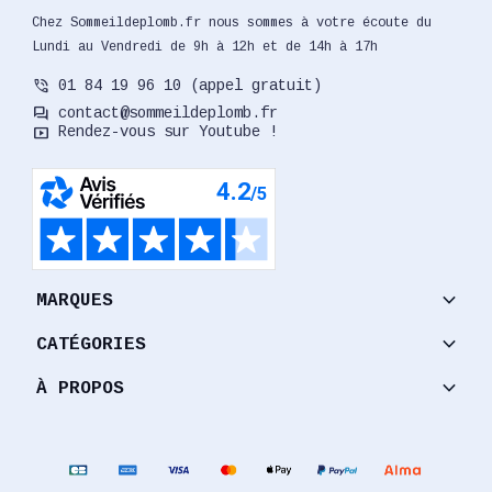
Chez Sommeildeplomb.fr nous sommes à votre écoute du
Lundi au Vendredi de 9h à 12h et de 14h à 17h
phone_in_talk
01 84 19 96 10 (appel gratuit)
forum
contact@sommeildeplomb.fr
smart_display
Rendez-vous sur Youtube !
keyboard_arrow_down
MARQUES
keyboard_arrow_down
CATÉGORIES
keyboard_arrow_down
À PROPOS