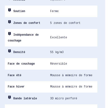
live_help
Ferme
Soutien
live_help
5 zones de confort
Zones de confort
live_help
Indépendance de
Excellente
couchage
live_help
55 kg/m3
Densité
Face de couchage
Réversible
Face été
Mousse à mémoire de forme
Face hiver
Mousse à mémoire de forme
live_help
3D micro perforé
Bande latérale