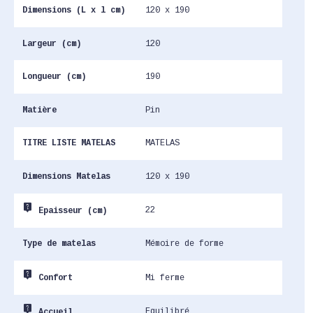
Dimensions (L x l cm)
120 x 190
Largeur (cm)
120
Longueur (cm)
190
Matière
Pin
TITRE LISTE MATELAS
MATELAS
Dimensions Matelas
120 x 190
live_help
22
Epaisseur (cm)
Type de matelas
Mémoire de forme
live_help
Mi ferme
Confort
live_help
Equilibré
Accueil