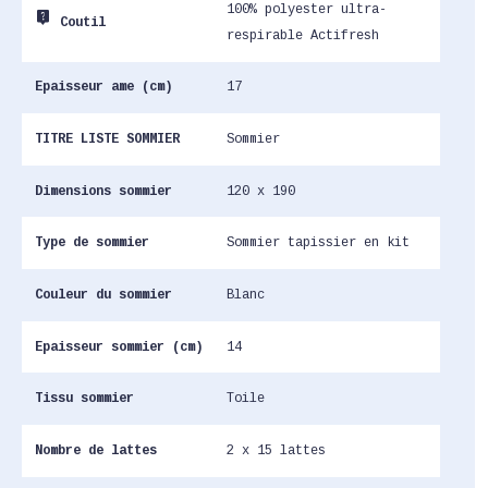
100% polyester ultra-
live_help
Coutil
respirable Actifresh
Epaisseur ame (cm)
17
TITRE LISTE SOMMIER
Sommier
Dimensions sommier
120 x 190
Type de sommier
Sommier tapissier en kit
Couleur du sommier
Blanc
Epaisseur sommier (cm)
14
Tissu sommier
Toile
Nombre de lattes
2 x 15 lattes