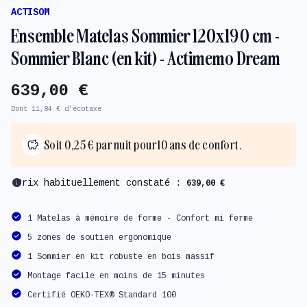
ACTISOM
Ensemble Matelas Sommier 120x190 cm -
Sommier Blanc (en kit) - Actimemo Dream
639,00 €
Dont 11,84 € d'écotaxe
Soit 0,25 € par nuit pour 10 ans de confort.
info
Prix habituellement constaté :
639,00 €
1 Matelas à mémoire de forme - Confort mi ferme
5 zones de soutien ergonomique
1 Sommier en kit robuste en bois massif
Montage facile en moins de 15 minutes
Certifié OEKO-TEX® Standard 100