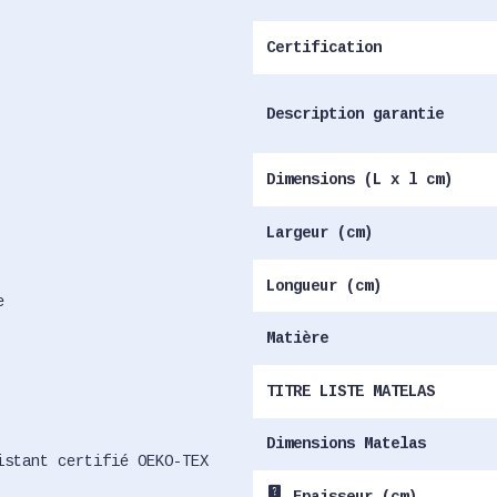
Certification
Description garantie
Dimensions (L x l cm)
Largeur (cm)
Longueur (cm)
e
Matière
TITRE LISTE MATELAS
Dimensions Matelas
istant certifié OEKO-TEX
live_help