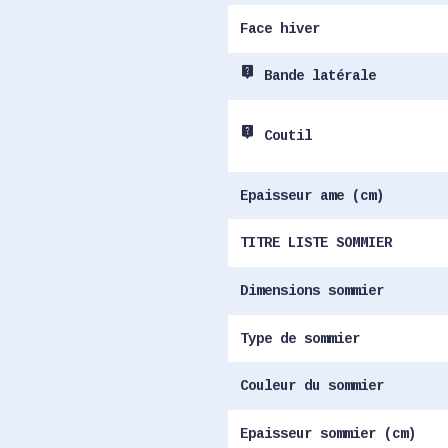
Face hiver
live_help
Bande latérale
live_help
Coutil
Epaisseur ame (cm)
TITRE LISTE SOMMIER
Dimensions sommier
Type de sommier
Couleur du sommier
Epaisseur sommier (cm)