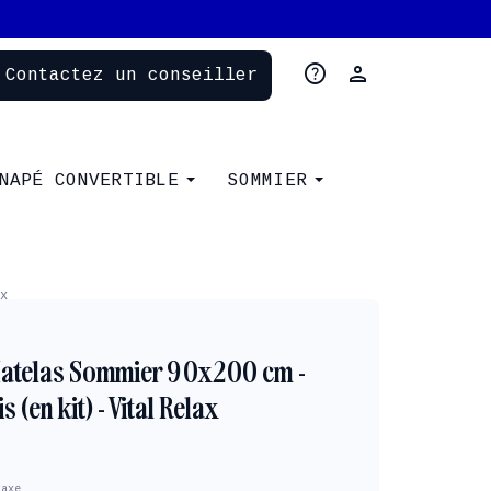
help
person
Contactez un conseiller
NAPÉ CONVERTIBLE
SOMMIER
x
atelas Sommier 90x200 cm -
 (en kit) - Vital Relax
taxe