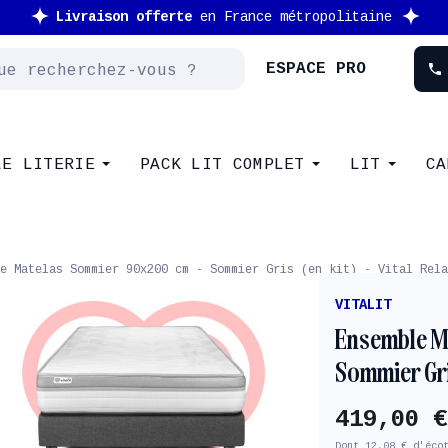
Nouveau client : -10% supplémentaire avec le code
NEW
ESPACE PRO
phone
LE LITERIE
PACK LIT COMPLET
LIT
CA
e Matelas Sommier 90x200 cm - Sommier Gris (en kit) - Vital Rela
VITALIT
Ensemble M
Sommier Gris
419,00 €
Dont 12,08 € d'éco