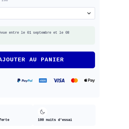
 200
expand_more
évue entre le 01 septembre et le 08
AJOUTER AU PANIER
ferte
100 nuits d'essai