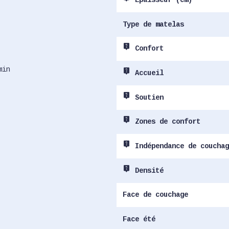
Epaisseur (cm)
Type de matelas
live_help
Confort
min
live_help
Accueil
live_help
Soutien
live_help
Zones de confort
live_help
Indépendance de couchag
live_help
Densité
Face de couchage
Face été