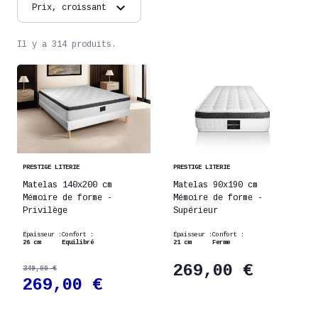
expand_more
Prix, croissant
Il y a 314 produits.
PRESTIGE LITERIE
PRESTIGE LITERIE
Matelas 140x200 cm
Matelas 90x190 cm
Mémoire de forme -
Mémoire de forme -
Privilège
Supérieur
Épaisseur :
Confort :
Épaisseur :
Confort :
26 cm
Equilibré
21 cm
Ferme
269,00 €
349,00 €
269,00 €