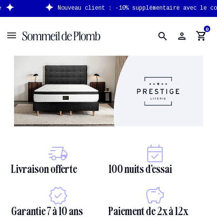
Nouveau client : -10% supplémentaire avec le code
NEW
0
person
shopping_cart
search
Livraison offerte
100 nuits d’essai
Garantie 7 à 10 ans
Paiement de 2x à 12x