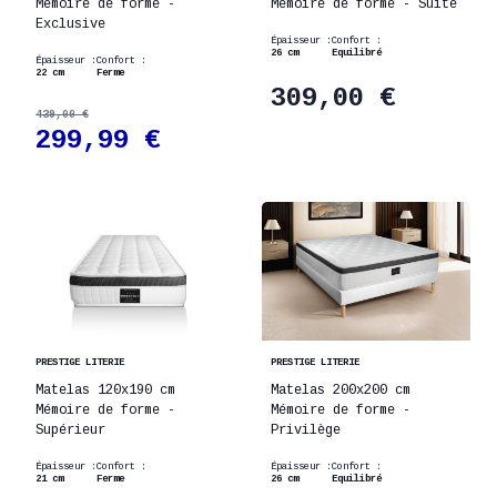
Mémoire de forme -
Mémoire de forme - Suite
Exclusive
Épaisseur :
Confort :
26 cm
Equilibré
Épaisseur :
Confort :
22 cm
Ferme
309,00 €
439,00 €
299,99 €
PRESTIGE LITERIE
PRESTIGE LITERIE
Matelas 120x190 cm
Matelas 200x200 cm
Mémoire de forme -
Mémoire de forme -
Supérieur
Privilège
Épaisseur :
Confort :
Épaisseur :
Confort :
21 cm
Ferme
26 cm
Equilibré