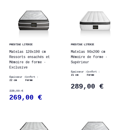
PRESTIGE LITERIE
PRESTIGE LITERIE
Matelas 120x190 cm
Matelas 90x200 cm
Ressorts ensachés et
Mémoire de forme -
Mémoire de forme -
Supérieur
Exclusive
Épaisseur :
Confort :
21 cm
Ferme
Épaisseur :
Confort :
22 cm
Ferme
289,00 €
339,00 €
269,00 €