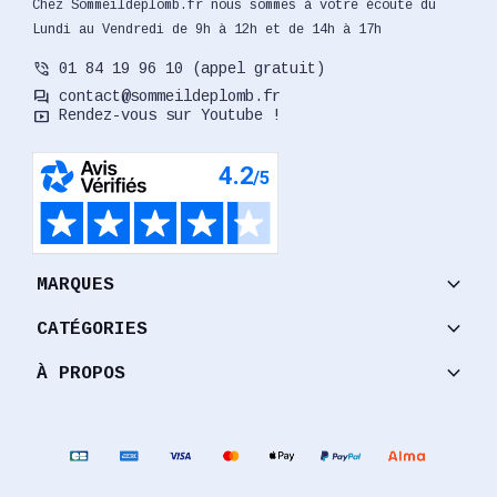
Chez Sommeildeplomb.fr nous sommes à votre écoute du
Lundi au Vendredi de 9h à 12h et de 14h à 17h
phone_in_talk
01 84 19 96 10 (appel gratuit)
forum
contact@sommeildeplomb.fr
smart_display
Rendez-vous sur Youtube !
keyboard_arrow_down
MARQUES
keyboard_arrow_down
CATÉGORIES
keyboard_arrow_down
À PROPOS