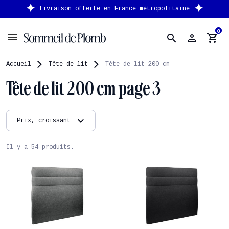
France métropolitaine
Nouveau client : -10% sup
0
person
shopping_cart
search
Accueil
Tête de lit
Tête de lit 200 cm
Tête de lit 200 cm page 3
expand_more
Prix, croissant
Il y a 54 produits.