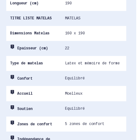
Longueur (cm)
190
TITRE LISTE MATELAS
MATELAS
Dimensions Matelas
160 x 190
live_help
22
Epaisseur (cm)
Type de matelas
Latex et mémoire de forme
live_help
Equilibré
Confort
live_help
Moelleux
Accueil
live_help
Equilibré
Soutien
live_help
5 zones de confort
Zones de confort
live_help
Indépendance de