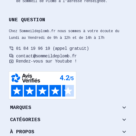
de Sommeil de Plomb à l'adresse renseignée.
UNE QUESTION
Chez Sommeildeplomb.fr nous sommes à votre écoute du
Lundi au Vendredi de 9h à 12h et de 14h à 17h
phone_in_talk
01 84 19 96 10 (appel gratuit)
forum
contact@sommeildeplomb.fr
smart_display
Rendez-vous sur Youtube !
keyboard_arrow_down
MARQUES
keyboard_arrow_down
CATÉGORIES
keyboard_arrow_down
À PROPOS