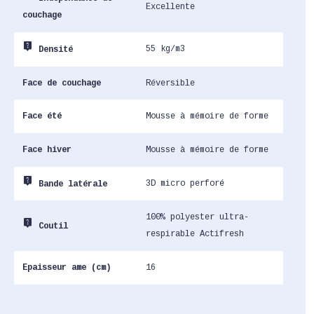
Excellente
couchage
live_help
55 kg/m3
Densité
Face de couchage
Réversible
Face été
Mousse à mémoire de forme
Face hiver
Mousse à mémoire de forme
live_help
3D micro perforé
Bande latérale
100% polyester ultra-
live_help
Coutil
respirable Actifresh
Epaisseur ame (cm)
16