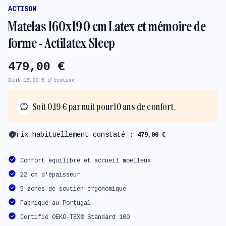
ACTISOM
Matelas 160x190 cm Latex et mémoire de
forme - Actilatex Sleep
479,00 €
Dont 15,00 € d'écotaxe
Soit 0,19 € par nuit pour 10 ans de confort.
info
Prix habituellement constaté :
479,00 €
Confort équilibré et accueil moelleux
22 cm d'épaisseur
5 zones de soutien ergonomique
Fabriqué au Portugal
Certifié OEKO-TEX® Standard 100