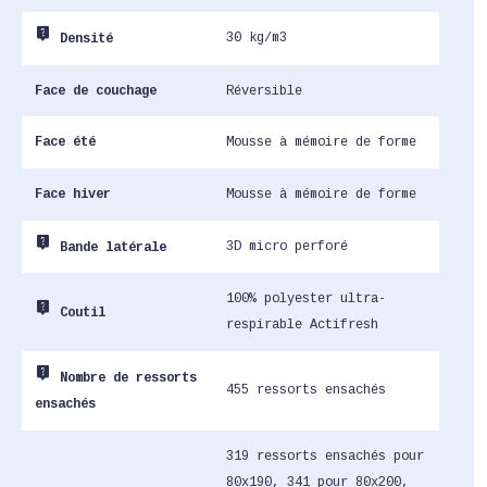
live_help
30 kg/m3
Densité
Face de couchage
Réversible
Face été
Mousse à mémoire de forme
Face hiver
Mousse à mémoire de forme
live_help
3D micro perforé
Bande latérale
100% polyester ultra-
live_help
Coutil
respirable Actifresh
live_help
Nombre de ressorts
455 ressorts ensachés
ensachés
319 ressorts ensachés pour
80x190, 341 pour 80x200,