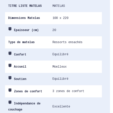
TITRE LISTE MATELAS
MATELAS
Dimensions Matelas
100 x 220
live_help
20
Epaisseur (cm)
Type de matelas
Ressorts ensachés
live_help
Equilibré
Confort
live_help
Moelleux
Accueil
live_help
Equilibré
Soutien
live_help
3 zones de confort
Zones de confort
live_help
Indépendance de
Excellente
couchage