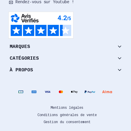
smart_display
Rendez-vous sur Youtube !
keyboard_arrow_down
MARQUES
keyboard_arrow_down
CATÉGORIES
keyboard_arrow_down
À PROPOS
Mentions légales
Conditions générales de vente
Gestion du consentement