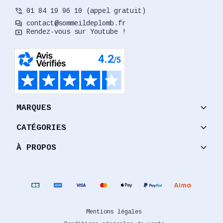
phone_in_talk
01 84 19 96 10 (appel gratuit)
forum
contact@sommeildeplomb.fr
smart_display
Rendez-vous sur Youtube !
keyboard_arrow_down
MARQUES
keyboard_arrow_down
CATÉGORIES
keyboard_arrow_down
À PROPOS
Mentions légales