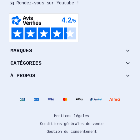
smart_display
Rendez-vous sur Youtube !
keyboard_arrow_down
MARQUES
keyboard_arrow_down
CATÉGORIES
keyboard_arrow_down
À PROPOS
Mentions légales
Conditions générales de vente
Gestion du consentement