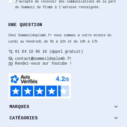
J'accepte de recevoir des communications de la part
de Sommeil de Plomb à l'adresse renseignée.
UNE QUESTION
Chez Sommeildeplomb.fr nous sommes à votre écoute du
Lundi au Vendredi de 9h à 12h et de 14h à 17h
phone_in_talk
01 84 19 96 10 (appel gratuit)
forum
contact@sommeildeplomb.fr
smart_display
Rendez-vous sur Youtube !
keyboard_arrow_down
MARQUES
keyboard_arrow_down
CATÉGORIES