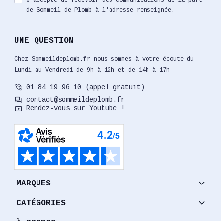
J'accepte de recevoir des communications de la part
de Sommeil de Plomb à l'adresse renseignée.
UNE QUESTION
Chez Sommeildeplomb.fr nous sommes à votre écoute du
Lundi au Vendredi de 9h à 12h et de 14h à 17h
phone_in_talk
01 84 19 96 10 (appel gratuit)
forum
contact@sommeildeplomb.fr
smart_display
Rendez-vous sur Youtube !
keyboard_arrow_down
MARQUES
keyboard_arrow_down
CATÉGORIES