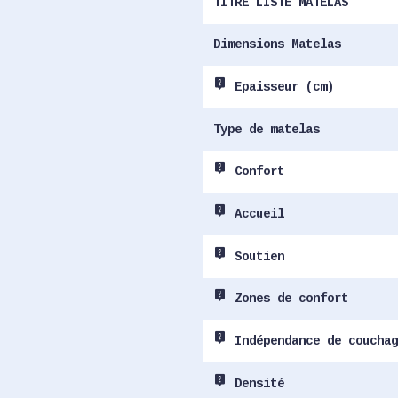
TITRE LISTE MATELAS
Dimensions Matelas
live_help
Epaisseur (cm)
Type de matelas
live_help
Confort
live_help
Accueil
live_help
Soutien
live_help
Zones de confort
live_help
Indépendance de couchag
live_help
Densité