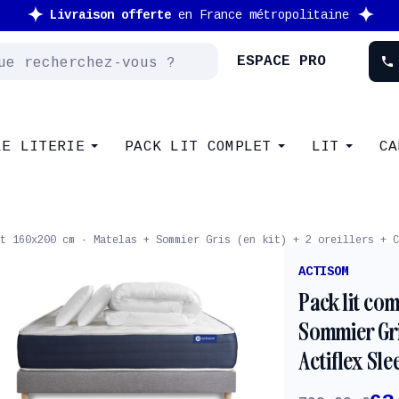
Nouveau client : -10% supplémentaire avec le code
NEW
ESPACE PRO
phone
LE LITERIE
PACK LIT COMPLET
LIT
CA
t 160x200 cm - Matelas + Sommier Gris (en kit) + 2 oreillers + C
ACTISOM
Pack lit co
Sommier Gris
Actiflex Sle