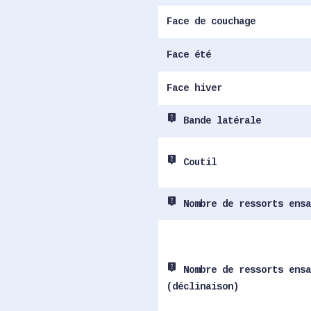
Face de couchage
Face été
Face hiver
live_help
Bande latérale
live_help
Coutil
live_help
Nombre de ressorts ensa
live_help
Nombre de ressorts ensa
(déclinaison)