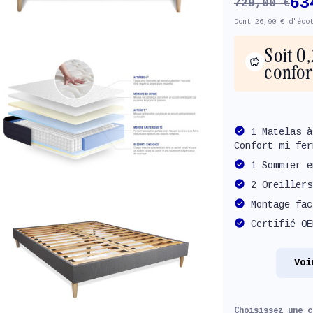
63
729,00 €
Dont 26,90 € d'éco
Soit 0
confor
1 Matelas à
Confort mi fer
1 Sommier e
2 Oreillers
Montage fac
Certifié OE
Voi
Choisissez une 