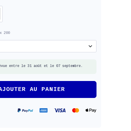
x 200
expand_more
évue entre le 31 août et le 07 septembre.
AJOUTER AU PANIER