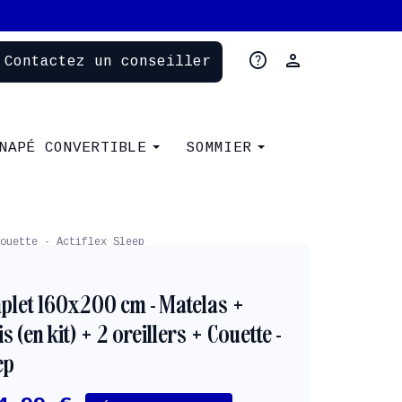
help
person
Contactez un conseiller
NAPÉ CONVERTIBLE
SOMMIER
ouette - Actiflex Sleep
mplet 160x200 cm - Matelas +
 (en kit) + 2 oreillers + Couette -
ep