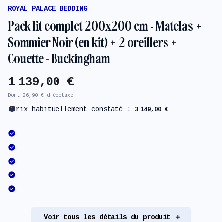
ROYAL PALACE BEDDING
Pack lit complet 200x200 cm - Matelas +
Sommier Noir (en kit) + 2 oreillers +
Couette - Buckingham
1 139,00 €
Dont 26,90 € d'écotaxe
info
Prix habituellement constaté :
3 149,00 €
Voir tous les détails du produit