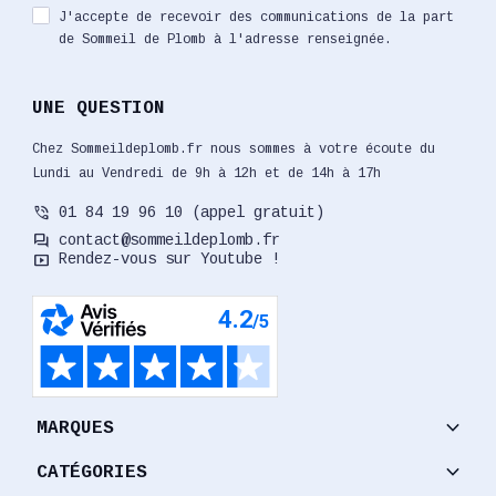
J'accepte de recevoir des communications de la part
de Sommeil de Plomb à l'adresse renseignée.
UNE QUESTION
Chez Sommeildeplomb.fr nous sommes à votre écoute du
Lundi au Vendredi de 9h à 12h et de 14h à 17h
phone_in_talk
01 84 19 96 10 (appel gratuit)
forum
contact@sommeildeplomb.fr
smart_display
Rendez-vous sur Youtube !
keyboard_arrow_down
MARQUES
keyboard_arrow_down
CATÉGORIES