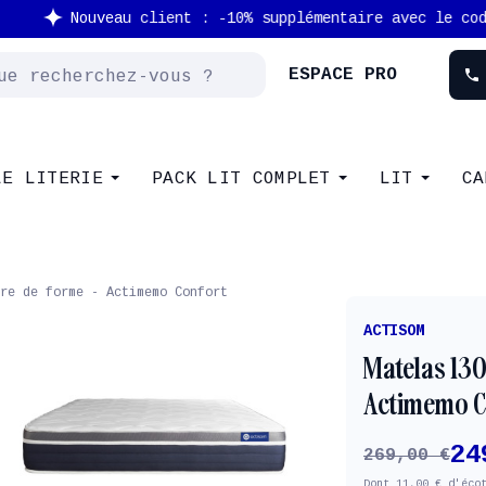
Nouveau client : -10% supplémentaire avec le code
NEW
ESPACE PRO
phone
LE LITERIE
PACK LIT COMPLET
LIT
CA
re de forme - Actimemo Confort
ACTISOM
Matelas 13
Actimemo C
24
269,00 €
Dont 11,00 € d'éco