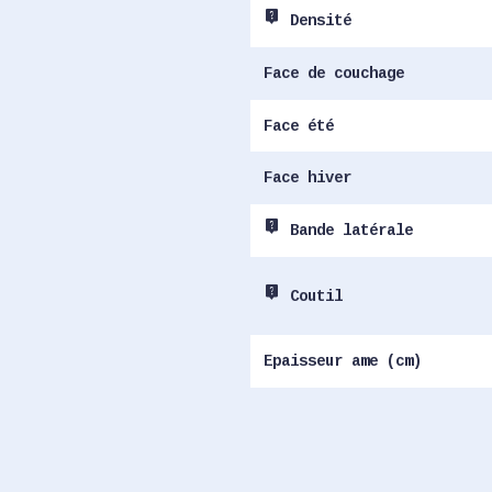
live_help
Densité
Face de couchage
Face été
Face hiver
live_help
Bande latérale
live_help
Coutil
Epaisseur ame (cm)