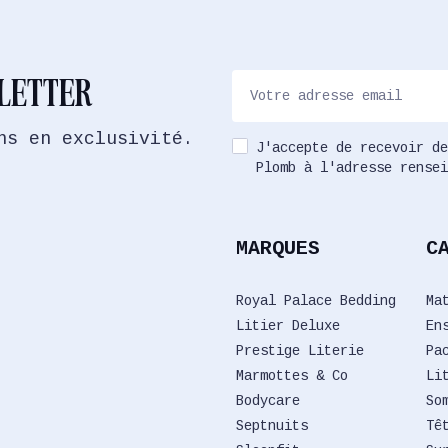
SLETTER
ns en exclusivité.
J'accepte de recevoir de
Plomb à l'adresse rensei
MARQUES
C
Royal Palace Bedding
Ma
Litier Deluxe
En
Prestige Literie
Pa
Marmottes & Co
Li
Bodycare
So
Septnuits
Tê