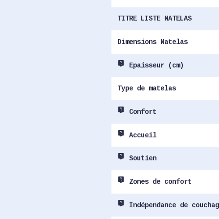
TITRE LISTE MATELAS
Dimensions Matelas
live_help
Epaisseur (cm)
Type de matelas
live_help
Confort
live_help
Accueil
live_help
Soutien
live_help
Zones de confort
live_help
Indépendance de couchag