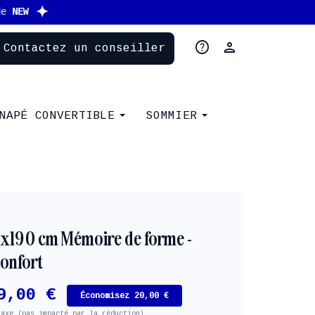
help
person
Contactez un conseiller
NAPÉ CONVERTIBLE
SOMMIER
0x190 cm Mémoire de forme -
onfort
9,00 €
Économisez 20,00 €
taxe (pas impacté par la réduction)