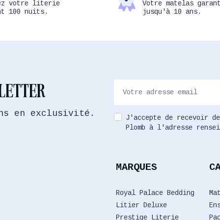
ez votre literie
Votre matelas garan
nt 100 nuits.
jusqu'à 10 ans.
SLETTER
ns en exclusivité.
J'accepte de recevoir de
Plomb à l'adresse rensei
MARQUES
C
Royal Palace Bedding
Ma
Litier Deluxe
En
Prestige Literie
Pa