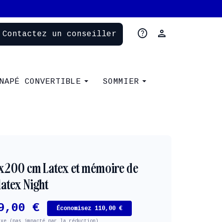
help
person
Contactez un conseiller
NAPÉ CONVERTIBLE
SOMMIER
x200 cm Latex et mémoire de
latex Night
9,00 €
Économisez 110,00 €
axe (pas impacté par la réduction)