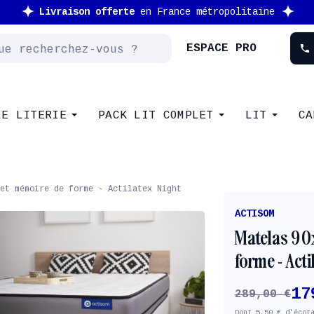
Nouveau client : -10% supplémentaire avec le code
NEW
ESPACE PRO
phone
LE LITERIE
PACK LIT COMPLET
LIT
CA
et mémoire de forme - Actilatex Night
ACTISOM
Matelas 90
forme - Acti
17
289,00 €
Dont 5,50 € d'écot