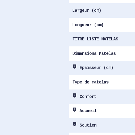
Largeur (cm)
Longueur (cm)
TITRE LISTE MATELAS
Dimensions Matelas
live_help
Epaisseur (cm)
Type de matelas
live_help
Confort
live_help
Accueil
live_help
Soutien