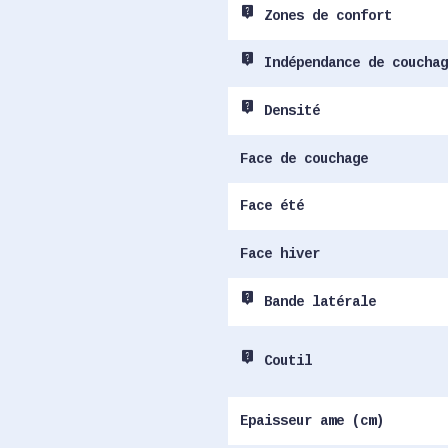
live_help
Zones de confort
live_help
Indépendance de couchag
live_help
Densité
Face de couchage
Face été
Face hiver
live_help
Bande latérale
live_help
Coutil
Epaisseur ame (cm)