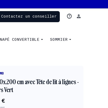
help
person
Contactez un conseiller
NAPÉ CONVERTIBLE
SOMMIER
MB
80x200 cm avec Tête de lit à lignes -
s Vert
 €
taxe