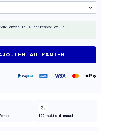
expand_more
évue entre le 02 septembre et le 09
AJOUTER AU PANIER
ferte
100 nuits d'essai