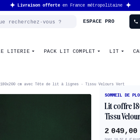
Nouveau client : -10% supplémentaire avec le code
NEW
ESPACE PRO
phone
LE LITERIE
PACK LIT COMPLET
LIT
CA
180x200 cm avec Tête de lit à lignes - Tissu Velours Vert
SOMMEIL DE PLO
Lit coffre 1
Tissu Velour
2 049,00
Dont 16,57 € d'éco