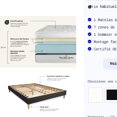
info
Prix habitue
1 Matelas à
7 zones de 
1 Sommier e
Montage fac
Certifié OE
Voi
Choisissez une 