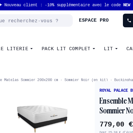
Nouveau client : -10% supplémentaire avec le code
NEW
ESPACE PRO
phone
LE LITERIE
PACK LIT COMPLET
LIT
CA
e Matelas Sommier 200x200 cm - Sommier Noir (en kit) - Buckingha
ROYAL PALACE B
Ensemble M
Sommier Noi
779,00 €
Dont 25,38 € d'éco