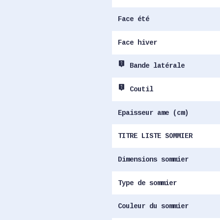
Face été
Face hiver
live_help
Bande latérale
live_help
Coutil
Epaisseur ame (cm)
TITRE LISTE SOMMIER
Dimensions sommier
Type de sommier
Couleur du sommier