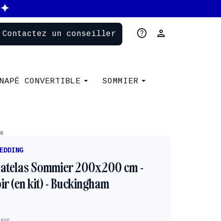
help
person
Contactez un conseiller
NAPÉ CONVERTIBLE
SOMMIER
m
EDDING
atelas Sommier 200x200 cm -
r (en kit) - Buckingham
taxe