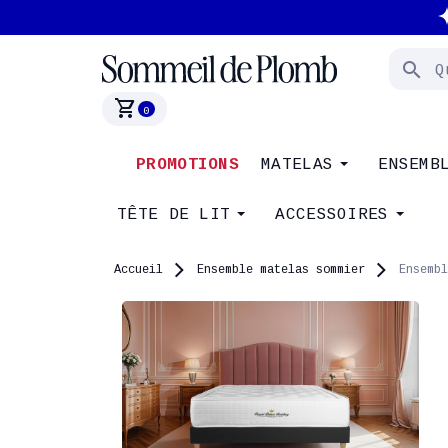
search
shopping_cart
0
PROMOTIONS
MATELAS
ENSEMB
TÊTE DE LIT
ACCESSOIRES
Accueil
Ensemble matelas sommier
Ensembl