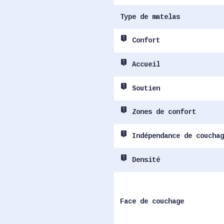
Type de matelas
live_help
Confort
live_help
Accueil
live_help
Soutien
live_help
Zones de confort
live_help
Indépendance de couchag
live_help
Densité
Face de couchage