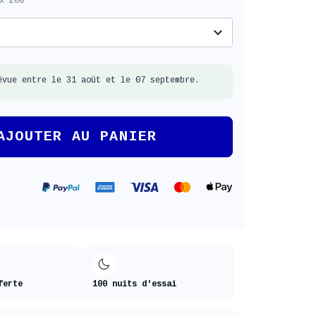
x 200
expand_more
évue entre le 31 août et le 07 septembre.
AJOUTER AU PANIER
ferte
100 nuits d'essai