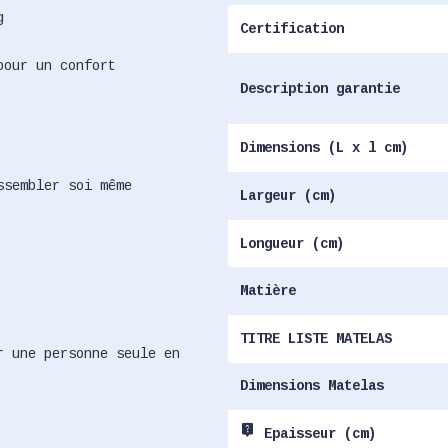
g
Certification
pour un confort
Description garantie
Dimensions (L x l cm)
ssembler soi même
Largeur (cm)
Longueur (cm)
Matière
TITRE LISTE MATELAS
r une personne seule en
Dimensions Matelas
live_help
Epaisseur (cm)