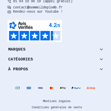
phone_in_talk
01 84 19 96 10 (appel gratuit)
forum
contact@sommeildeplomb.fr
smart_display
Rendez-vous sur Youtube !
keyboard_arrow_down
MARQUES
keyboard_arrow_down
CATÉGORIES
keyboard_arrow_down
À PROPOS
Mentions légales
Conditions générales de vente