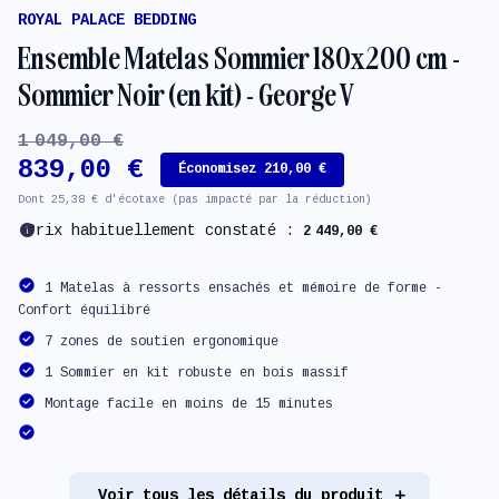
ROYAL PALACE BEDDING
Ensemble Matelas Sommier 180x200 cm -
Sommier Noir (en kit) - George V
1 049,00 €
839,00 €
Économisez 210,00 €
Dont 25,38 € d'écotaxe (pas impacté par la réduction)
info
Prix habituellement constaté :
2 449,00 €
1 Matelas à ressorts ensachés et mémoire de forme -
Confort équilibré
7 zones de soutien ergonomique
1 Sommier en kit robuste en bois massif
Montage facile en moins de 15 minutes
Voir tous les détails du produit