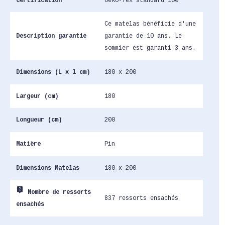
Certification
Oeko-Tex standard 100
Ce matelas bénéficie d'une
Description garantie
garantie de 10 ans. Le
sommier est garanti 3 ans.
Dimensions (L x l cm)
180 x 200
Largeur (cm)
180
Longueur (cm)
200
Matière
Pin
Dimensions Matelas
180 x 200
live_help
Nombre de ressorts
837 ressorts ensachés
ensachés